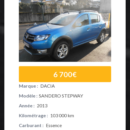
6 700€
Marque :
DACIA
Marque 
Modèle :
SANDERO STEPWAY
Modèle :
Année :
2013
Année :
Kilométrage :
103 000 km
Kilométr
Carburant :
Essence
Carburan