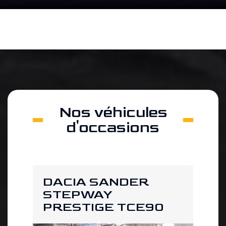
Nos véhicules
d'occasions
DACIA SANDER
DA
STEPWAY
ST
 2
PRESTIGE TCE90
PR