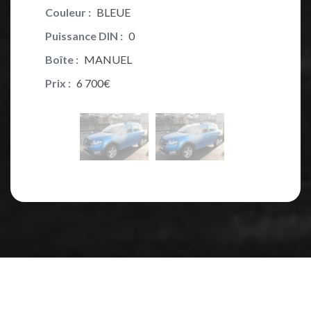
Couleur :
BLEUE
Couleur 
Puissance DIN :
0
Puissanc
Boîte :
MANUEL
Boîte :
M
Prix :
6 700€
Prix :
6 