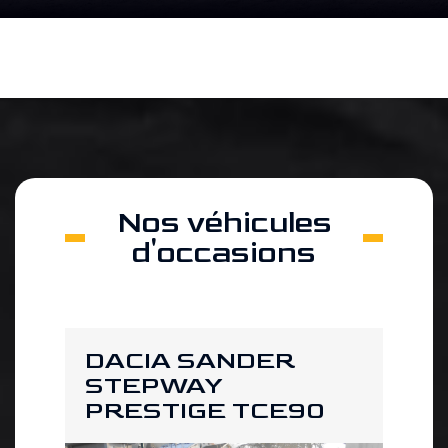
Nos véhicules
d'occasions
DACIA SANDER
DA
STEPWAY
ST
 2
PRESTIGE TCE90
PR