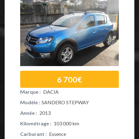
6 700€
Marque :
DACIA
Marque 
Modèle :
SANDERO STEPWAY
Modèle :
Année :
2013
Année :
Kilométrage :
103 000 km
Kilométr
Carburant :
Essence
Carburan