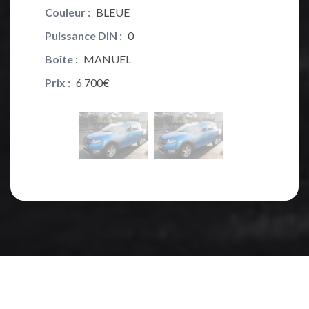
Couleur :
BLEUE
Couleur 
Puissance DIN :
0
Puissanc
Boîte :
MANUEL
Boîte :
M
Prix :
6 700€
Prix :
6 