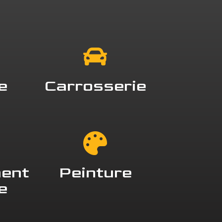
e
Carrosserie
ent
Peinture
e