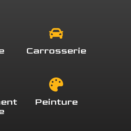
e
Carrosserie
ent
Peinture
e